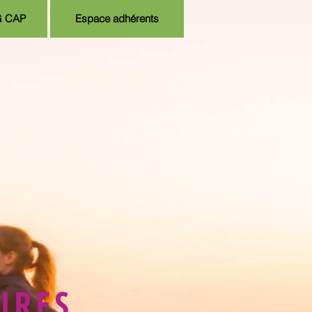
G CAP
Espace adhérents
IRES