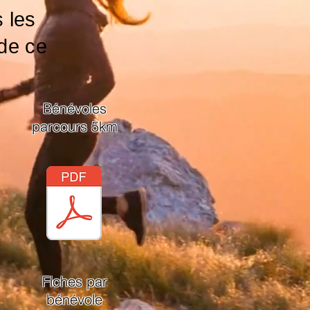
 les
 de ce
Bénévoles
parcours 5km
Fiches par
bénévole