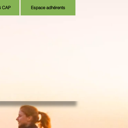
G CAP
Espace adhérents