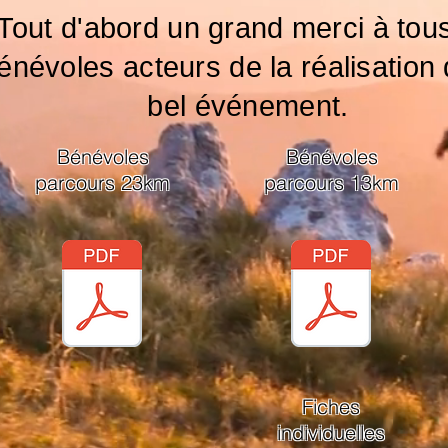
Tout d'abord un grand merci à tous
énévoles acteurs de la réalisation
bel événement.
Bénévoles
Bénévoles
parcours 23km
parcours 13km
Fiches
individuelles