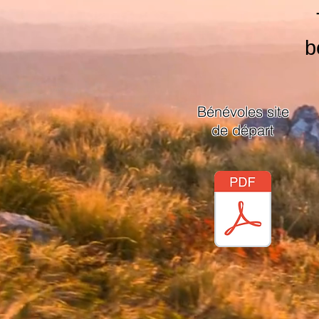
b
Bénévoles site
de départ